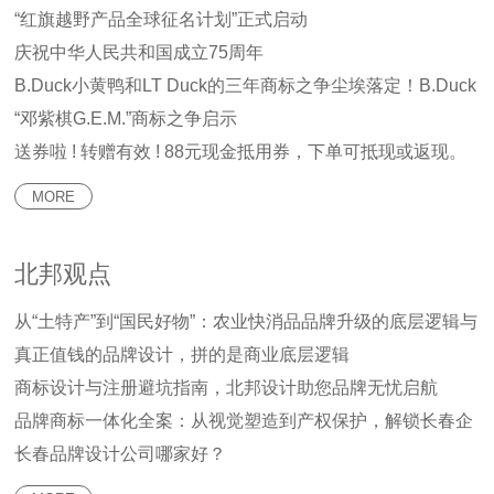
“红旗越野产品全球征名计划”正式启动
庆祝中华人民共和国成立75周年
B.Duck小黄鸭和LT Duck的三年商标之争尘埃落定！B.Duck
“邓紫棋G.E.M.”商标之争启示
原创胜出！
送券啦 ! 转赠有效 ! 88元现金抵用券，下单可抵现或返现。
MORE
北邦观点
从“土特产”到“国民好物”：农业快消品品牌升级的底层逻辑与
真正值钱的品牌设计，拼的是商业底层逻辑
实战打法
商标设计与注册避坑指南，北邦设计助您品牌无忧启航
品牌商标一体化全案：从视觉塑造到产权保护，解锁长春企
长春品牌设计公司哪家好？
业品牌增长新路径