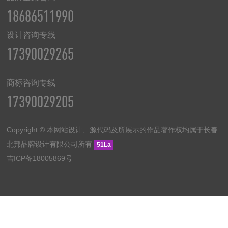
限
18686511990
公
司
（ndesign.cn），
设计咨询专线
创
17390029265
立
于
2006
年，
商标咨询专线
专
注
17390029205
品
牌
视
觉
Copyright © 本网站设计、源代码及所展示的作品著作权均属于长春
全
北邦品牌设计有限公司所有
案
51La
20
吉ICP备18005869号
年，
创
始
人
黄
健
（设
计