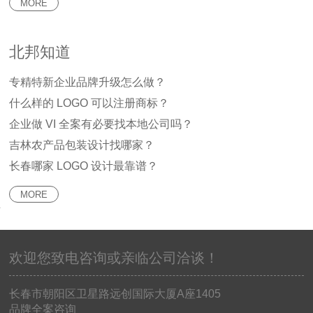
MORE
北邦知道
专精特新企业品牌升级怎么做？
什么样的 LOGO 可以注册商标？
企业做 VI 全案有必要找本地公司吗？
吉林农产品包装设计找哪家？
长春哪家 LOGO 设计最靠谱？
MORE
长
春
北
邦
欢迎您致电咨询或亲临公司洽谈！
品
牌
设
长春市朝阳区卫星路远创国际大厦
A
座
1405
计
品牌全案咨询
有