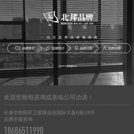
欢迎您致电咨询或亲临公司洽谈！
长春市朝阳区卫星路远创国际大厦
A
座
1405
品牌全案咨询
18686511990