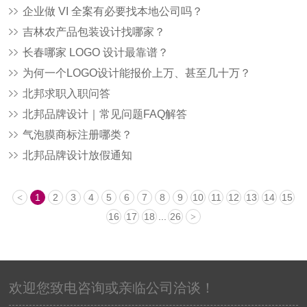
企业做 VI 全案有必要找本地公司吗？
吉林农产品包装设计找哪家？
长春哪家 LOGO 设计最靠谱？
为何一个LOGO设计能报价上万、甚至几十万？
北邦求职入职问答
北邦品牌设计｜常见问题FAQ解答
气泡膜商标注册哪类？
北邦品牌设计放假通知
1
2
3
4
5
6
7
8
9
10
11
12
13
14
15
<
16
17
18
...
26
>
欢迎您致电咨询或亲临公司洽谈！