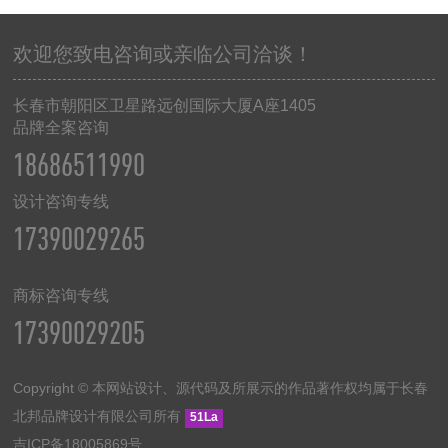
欢迎您致电咨询或亲临公司洽谈！
长春市朝阳区卫星路远创国际大厦
A
座
1405
品牌全案咨询
18686511990
设计咨询专线
17390029265
商标咨询专线
17390029205
Copyright © 本网站设计、源代码及所展示的作品著作权均属于长春
北邦品牌设计有限公司所有
51La
吉ICP备18005869号