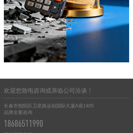
欢迎您致电咨询或亲临公司洽谈！
长春市朝阳区卫星路远创国际大厦
A
座
1405
品牌全案咨询
18686511990