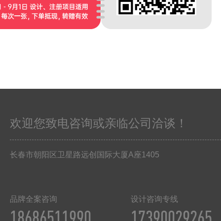
欢迎您致电咨询或亲临公司洽谈！
长春市朝阳区卫星路远创国际大厦
A
座
1405
品牌全案咨询
设计咨询专线
18686511990
17390029265