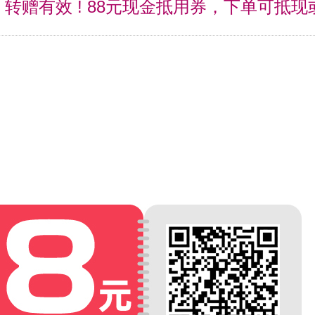
! 转赠有效 ! 88元现金抵用券，下单可抵