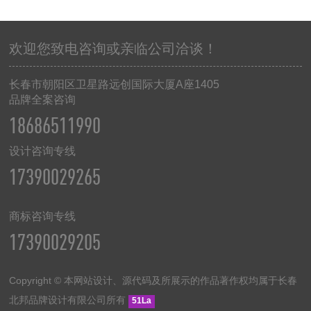
欢迎您致电咨询或亲临公司洽谈！
长春市朝阳区卫星路远创国际大厦
A
座
1405
品牌全案咨询
18686511990
设计咨询专线
17390029265
商标咨询专线
17390029205
Copyright © 本网站设计、源代码及所展示的作品著作权均属于长春
北邦品牌设计有限公司所有
51La