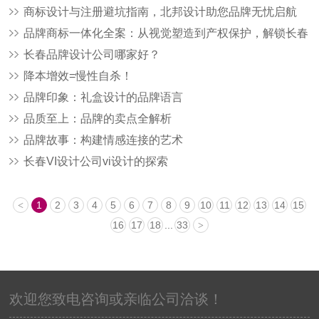
商标设计与注册避坑指南，北邦设计助您品牌无忧启航
品牌商标一体化全案：从视觉塑造到产权保护，解锁长春
企业品牌增长新路径
长春品牌设计公司哪家好？
降本增效=慢性自杀！
品牌印象：礼盒设计的品牌语言
品质至上：品牌的卖点全解析
品牌故事：构建情感连接的艺术
长春VI设计公司vi设计的探索
1
2
3
4
5
6
7
8
9
10
11
12
13
14
15
<
16
17
18
...
33
>
欢迎您致电咨询或亲临公司洽谈！