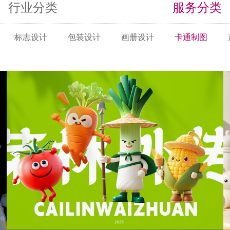
行业分类
服务分类
标志设计
包装设计
画册设计
卡通制图
农业卡通IP设计
卡通IP形象设计